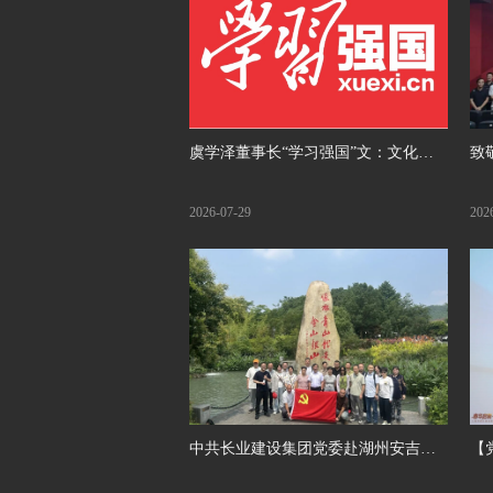
虞学泽董事长“学习强国”文：文化广
致
场丨《时光里的江南旧梦》——走进
展
2026-07-29
202
绍兴斗门老街
中共长业建设集团党委赴湖州安吉开
【
展“七一”主题党日活动
是